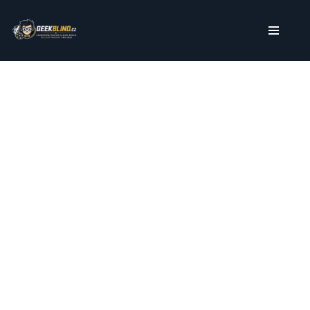
Přeskočit
na
obsah